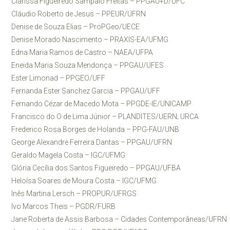
Clarissa Figueiredo Sampaio Freitas – PPGAU+D/UFC
Cláudio Roberto de Jesus – PPEUR/UFRN
Denise de Souza Elias – ProPGeo/UECE
Denise Morado Nascimento – PRAXIS-EA/UFMG
Edna Maria Ramos de Castro – NAEA/UFPA
Eneida Maria Souza Mendonça – PPGAU/UFES
Ester Limonad – PPGEO/UFF
Fernanda Ester Sanchez Garcia – PPGAU/UFF
Fernando Cézar de Macedo Mota – PPGDE-IE/UNICAMP
Francisco do O de Lima Júnior – PLANDITES/UERN; URCA
Frederico Rosa Borges de Holanda – PPG-FAU/UNB
George Alexandre Ferreira Dantas – PPGAU/UFRN
Geraldo Magela Costa – IGC/UFMG
Glória Cecília dos Santos Figueiredo – PPGAU/UFBA
Heloísa Soares de Moura Costa – IGC/UFMG
Inês Martina Lersch – PROPUR/UFRGS
Ivo Marcos Theis – PGDR/FURB
Jane Roberta de Assis Barbosa – Cidades Contemporâneas/UFRN