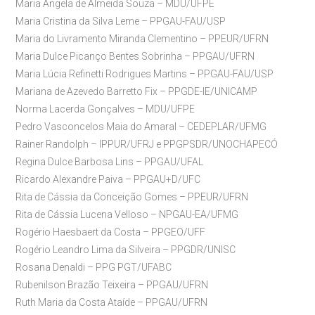
Maria Ângela de Almeida Souza – MDU/UFPE
Maria Cristina da Silva Leme – PPGAU-FAU/USP
Maria do Livramento Miranda Clementino – PPEUR/UFRN
Maria Dulce Picanço Bentes Sobrinha – PPGAU/UFRN
Maria Lúcia Refinetti Rodrigues Martins – PPGAU-FAU/USP
Mariana de Azevedo Barretto Fix – PPGDE-IE/UNICAMP
Norma Lacerda Gonçalves – MDU/UFPE
Pedro Vasconcelos Maia do Amaral – CEDEPLAR/UFMG
Rainer Randolph – IPPUR/UFRJ e PPGPSDR/UNOCHAPECÓ
Regina Dulce Barbosa Lins – PPGAU/UFAL
Ricardo Alexandre Paiva – PPGAU+D/UFC
Rita de Cássia da Conceição Gomes – PPEUR/UFRN
Rita de Cássia Lucena Velloso – NPGAU-EA/UFMG
Rogério Haesbaert da Costa – PPGEO/UFF
Rogério Leandro Lima da Silveira – PPGDR/UNISC
Rosana Denaldi – PPG PGT/UFABC
Rubenilson Brazão Teixeira – PPGAU/UFRN
Ruth Maria da Costa Ataíde – PPGAU/UFRN