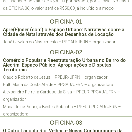
de inscrição no valor de R$30,00 por pessoa, por Oficina. No caso
da OFICINA 06, o valor será de R$50,00 já incluído o almoço.
OFICINA-01
Apre(E)nder (com) o Espaço Urbano: Narrativas sobre a
Cidade de Natal através dos Desenhos de Locação
José Clewton do Nascimento – PPGAU/UFRN – organizador
OFICINA-02
Comércio Popular e Reestruturação Urbana no Bairro do
Alecrim: Espaço Público, Apropriações e Disputas
Territoriais
Cláudio Roberto de Jesus – PPEUR/UFRN – organizador
Ruth Maria da Costa Ataíde – PPGAU/UFRN – organizadora
Alexsandro Ferreira Cardoso da Silva – PPEUR-PPGAU/UFRN –
organizador
Maria Dulce Picanço Bentes Sobrinha – PPEUR-PPGAU/UFRN –
organizadora
OFICINA-03
O Outro Lado do Rio: Velhas e Novas Configurações da